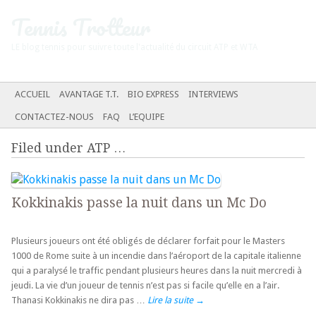
Tennis Trotteur
LE blog tennis pour suivre toute l'actualité du circuit ATP et WTA
Menu principal
SKIP TO CONTENT
ACCUEIL
AVANTAGE T.T.
BIO EXPRESS
INTERVIEWS
CONTACTEZ-NOUS
FAQ
L’EQUIPE
Filed under
ATP
…
Kokkinakis passe la nuit dans un Mc Do
Plusieurs joueurs ont été obligés de déclarer forfait pour le Masters
1000 de Rome suite à un incendie dans l’aéroport de la capitale italienne
qui a paralysé le traffic pendant plusieurs heures dans la nuit mercredi à
jeudi. La vie d’un joueur de tennis n’est pas si facile qu’elle en a l’air.
Thanasi Kokkinakis ne dira pas …
Lire la suite
→