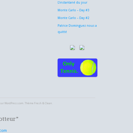
L’instantané du jour
Monte Carlo – Day #3
Monte Carlo – Day #2
Patrice Dominguez nous a
quitté
 sur WordPress.com.
Thème Fresh & Clean
.
otteur”
.com