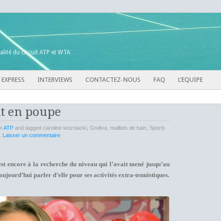
alité du circuit ATP et WTA
 EXPRESS
INTERVIEWS
CONTACTEZ-NOUS
FAQ
L’EQUIPE
nt en poupe
in
ATP
and tagged caroline wozniacki, Godiva, maillots de bain, Sports
.
Laisser un commentaire
est encore à la recherche du niveau qui l’avait mené jusqu’au
ujourd’hui parler d’elle pour ses activités extra-tennistiques.