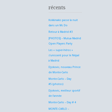
récents
Kokkinakis passe la nuit
dans un Mc Do
Retour à Madrid #3
[PHOTOS] – Mutua Madrid
Open Players Party
Les « super-héros »
s’unissent pour le Népal
à Madrid
Djokovic, nouveau Prince
de Monte-Carlo
Monte-Carlo – Day
#5 (photos)
Djokovic, meilleur sportif
de l’année
Monte-Carlo – Day # 4
MONTE-CARLO –