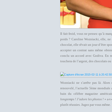
Il fait froid, vous ne pensez qu’à ma
poids ? Caroline Wozniacki, elle, ne
chocolat, elle rêvait un jour d’être sp
accepter un contrat sans même obteni
conclu un accord avec Godiva. En rev
touchera de l’argent, des chocolats ou 
Wozniacki ne s’arrête pas là. Alor
renouvelé, l’actuelle 5ème mondiale a 
bain du célèbre magazine américai
longtemps ! J’adore les photos !
» a-t
plutôt réussies. Jugez par vous même.