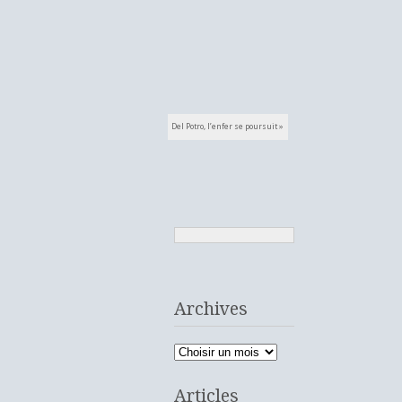
articles
Del Potro, l’enfer se poursuit
»
Archives
Archives
Articles