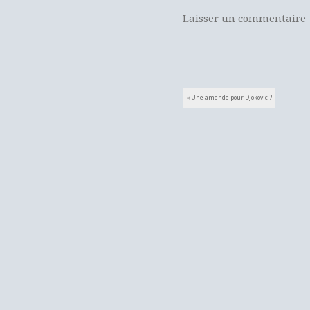
Laisser un commentaire
Navigation des 
«
Une amende pour Djokovic ?