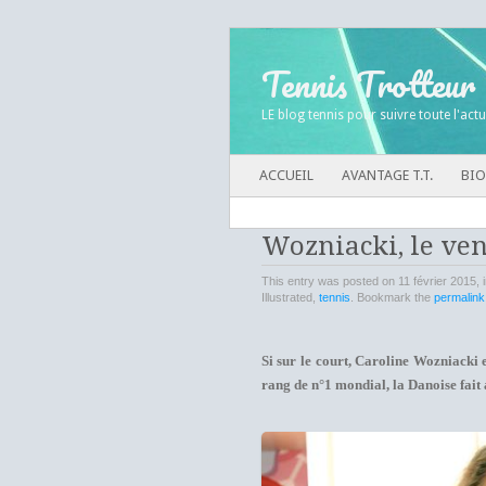
Tennis Trotteur
LE blog tennis pour suivre toute l'actu
Menu principal
SKIP TO CONTENT
ACCUEIL
AVANTAGE T.T.
BIO
Wozniacki, le ve
This entry was posted on 11 février 2015, 
Illustrated,
tennis
. Bookmark the
permalink
Si sur le court, Caroline Wozniacki 
rang de n°1 mondial, la Danoise fait a