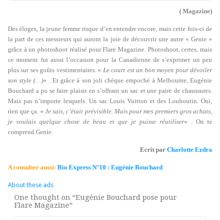
( Magazine)
Des éloges, la jeune femme risque d’en entendre encore, mais cette fois-ci de
la part de ces messieurs qui auront la joie de découvrir une autre « Genie »
grâce à un photoshoot réalisé pour Flare Magazine. Photoshoot, certes, mais
ce moment fut aussi l’occasion pour la Canadienne de s’exprimer un peu
plus sur ses goûts vestimentaires. «
Le court est un bon moyen pour dévoiler
son style (…)
« . Et grâce à son joli chèque empoché à Melbourne, Eugénie
Bouchard a pu se faire plaisir en s’offrant un sac et une paire de chaussures.
Mais pas n’importe lesquels. Un sac Louis Vuitton et des Louboutin. Oui,
rien que ça. «
Je sais, c’était prévisible. Mais pour mes premiers gros achats,
je voulais quelque chose de beau et que je puisse réutiliser
« . On te
comprend Genie.
Ecrit par
Charlotte Ezdra
A consulter aussi:
Bio Express N°10 : Eugénie Bouchard
About these ads
One thought on “
Eugénie Bouchard pose pour
Flare Magazine
”