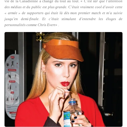
vie de la Canadienne a changé du tout au tout. «
C’est sûr que l’attention
des médias et du public est plus grande. C’était vraiment cool d’avoir cette
« armée » de supporters qui était là dès mon premier match et m’a suivie
jusqu’en demi-finale. Et c’était stimulant d’entendre les éloges de
personnalités comme Chris Evert
« .