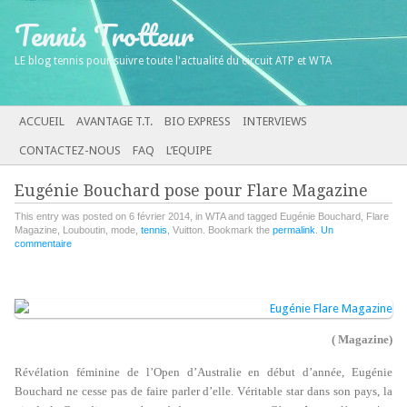
Tennis Trotteur
LE blog tennis pour suivre toute l'actualité du circuit ATP et WTA
Main menu
SKIP TO CONTENT
ACCUEIL
AVANTAGE T.T.
BIO EXPRESS
INTERVIEWS
CONTACTEZ-NOUS
FAQ
L’EQUIPE
Eugénie Bouchard pose pour Flare Magazine
This entry was posted on 6 février 2014, in WTA and tagged Eugénie Bouchard, Flare
Magazine, Louboutin, mode,
tennis
, Vuitton. Bookmark the
permalink
.
Un
commentaire
( Magazine)
Révélation féminine de l’Open d’Australie en début d’année, Eugénie
Bouchard ne cesse pas de faire parler d’elle. Véritable star dans son pays, la