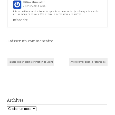
Hélène Marois
dit :
7 février 2014 à 03:35
Elle est tellement plus belle lorsqu’elle est naturelle. J’espère que le succès
ne lui montera pas à la tête et qu’elle demeurera elle-même
Répondre
Laisser un commentaire
Post navigation
«
Sharapova en pleine promotion de Sotchi
Andy Murray dit oui à Rotterdam
»
Archives